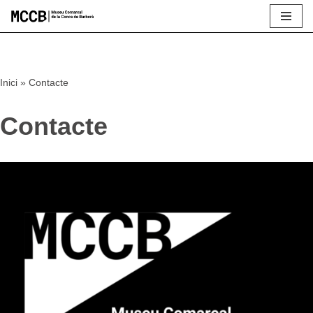
Vés
al
contingut
Inici
»
Contacte
Contacte