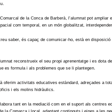
iu.
 Comarcal de la Conca de Barberà, l’alumnat pot ampliar 
spacial com temporal, en un món globalitzat, interdependent
reu saber, és capaç de comunicar-ho, està en disposició d
alumnat reconstrueix el seu propi aprenentatge i es dota de
ue es formula i als problemes que se li plantegen.
ferim activitats educatives estàndard, adreçades a tota 
oficis i els molins hidràulics.
abora tant en la mediació com en el suport als centres e
l de la Comarca i local, adaptant continguts i eines a les n