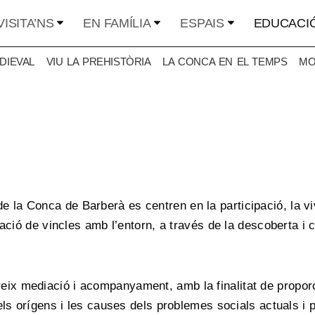
VISITA’NS
EN FAMÍLIA
ESPAIS
EDUCACI
DIEVAL
VIU LA PREHISTÒRIA
LA CONCA EN EL TEMPS
MO
 la Conca de Barberà es centren en la participació, la v
eació de vincles amb l’entorn, a través de la descoberta i c
ix mediació i acompanyament, amb la finalitat de proporc
els orígens i les causes dels problemes socials actuals i p