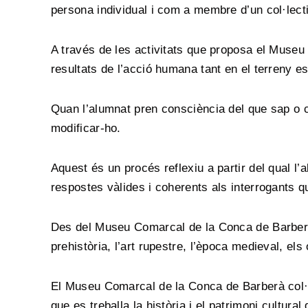
persona individual i com a membre d’un col·lect
A través de les activitats que proposa el Museu
resultats de l’acció humana tant en el terreny e
Quan l’alumnat pren consciència del que sap o c
modificar-ho.
Aquest és un procés reflexiu a partir del qual l’
respostes vàlides i coherents als interrogants q
Des del Museu Comarcal de la Conca de Barberà o
prehistòria, l’art rupestre, l’època medieval, els 
El Museu Comarcal de la Conca de Barberà col·l
que es treballa la història i el patrimoni cultura