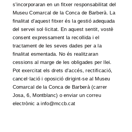
s
’
incorporaran en un fitxer responsabilitat del
Museu Comarcal de la Conca de Barberà
. La
finalitat d’aquest fitxer é
s la gestió
adequada
del servei sol
·
licitat. En aquest sentit, vost
è
consent expressament la recollida i el
tractament de les seves dades per a la
finalitat esmentada. No
é
s realitzaran
cessions al marge de les obligades per llei.
Pot exercitat els drets d
’
acc
é
s, rectificació
,
cancel·
lació i oposició
dirigint-se al Museu
Comarcal de la Conca de Barber
à
(carrer
Josa, 6, Montblanc) o enviar un correu
electr
ònic a info@mccb.cat