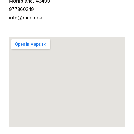
Montblanc, 43400
977860349
info@mccb.cat