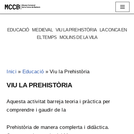
Vés
al
EDUCACIÓ
MEDIEVAL
VIU LA PREHISTÒRIA
LA CONCA EN
contingut
EL TEMPS
MOLINS DE LA VILA
Inici
»
Educació
»
Viu la Prehistòria
VIU LA PREHISTÒRIA
Aquesta activitat barreja teoria i pràctica per
comprendre i gaudir de la
Prehistòria de manera complerta i didàctica.