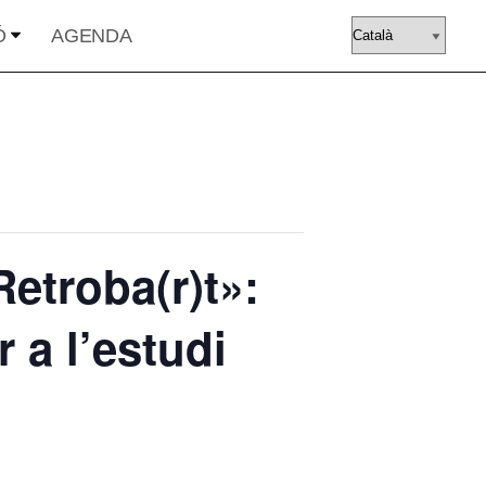
Ó
AGENDA
Retroba(r)t»:
 a l’estudi