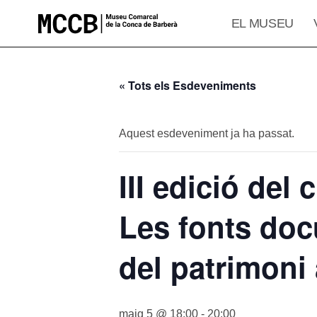
EL MUSEU
Vés
al
contingut
« Tots els Esdeveniments
Aquest esdeveniment ja ha passat.
III edició del
Les fonts doc
del patrimoni 
maig 5 @ 18:00
-
20:00