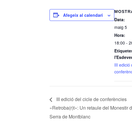
MOSTRA
Afegeix al calendari
Data:
maig 5
Hora:
18:00 - 2
Etiquete
l'Esdeve
III edició
conferènc
III edició del cicle de conferències
«Retroba(r)t»: Un retaule del Monestir d
Serra de Montblanc