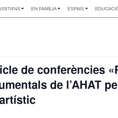
VISITA’NS
EN FAMÍLIA
ESPAIS
EDUCACI
 cicle de conferències «
umentals de l’AHAT per
artístic