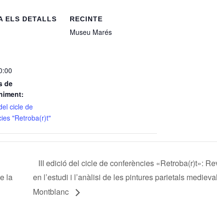
 ELS DETALLS
RECINTE
Museu Marés
0:00
s de
niment:
 del cicle de
ies "Retroba(r)t"
III edició del cicle de conferències «Retroba(r)t»: Rev
e la
en l’estudi i l’anàlisi de les pintures parietals mediev
Montblanc