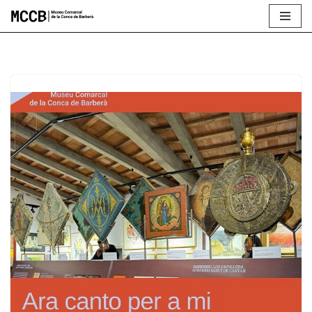
Vés
al
contingut